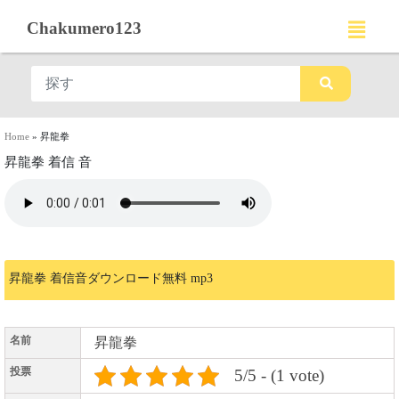
Chakumero123
Home
»
昇龍拳
昇龍拳 着信 音
昇龍拳 着信音ダウンロード無料 mp3
名前
昇龍拳
投票
5/5 - (1 vote)