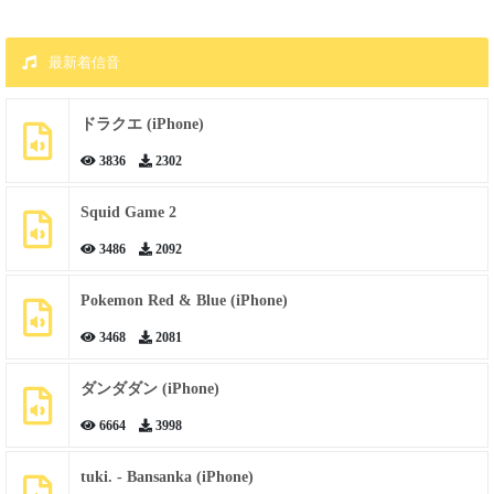
最新着信音
ドラクエ (iPhone)
3836
2302
Squid Game 2
3486
2092
Pokemon Red & Blue (iPhone)
3468
2081
ダンダダン (iPhone)
6664
3998
tuki. - Bansanka (iPhone)