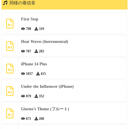
同様の着信音
First Step
798
319
Heat Waves (Instrumental)
707
283
iPhone 14 Plus
1037
415
Under the Influencer (iPhone)
879
352
Giorno’s Theme (フルート)
671
268