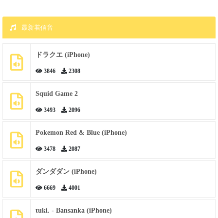
最新着信音
ドラクエ (iPhone)
3846
2308
Squid Game 2
3493
2096
Pokemon Red & Blue (iPhone)
3478
2087
ダンダダン (iPhone)
6669
4001
tuki. - Bansanka (iPhone)