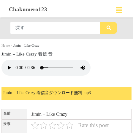
Chakumero123
Home
»
Jimin – Like Crazy
Jimin – Like Crazy 着信 音
Jimin – Like Crazy 着信音ダウンロード無料 mp3
名前
Jimin – Like Crazy
投票
Rate this post