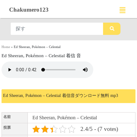
Chakumero123
Home
»
Ed Sheeran, Pokémon – Celestial
Ed Sheeran, Pokémon – Celestial 着信 音
Ed Sheeran, Pokémon – Celestial 着信音ダウンロード無料 mp3
名前
Ed Sheeran, Pokémon – Celestial
投票
2.4/5 - (7 votes)