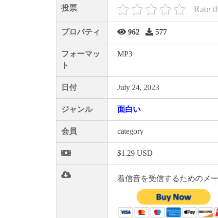
投票
Rate t
プロパティ
962
577
フォーマッ
MP3
ト
日付
July 24, 2023
ジャンル
面白い
会員
category
$1.29 USD
着信音を受信するためのメー