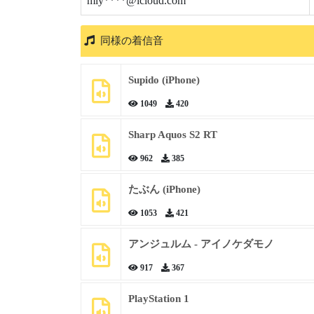
miy****@icloud.com
同様の着信音
Supido (iPhone)
1049
420
Sharp Aquos S2 RT
962
385
たぶん (iPhone)
1053
421
アンジュルム - アイノケダモノ
917
367
PlayStation 1