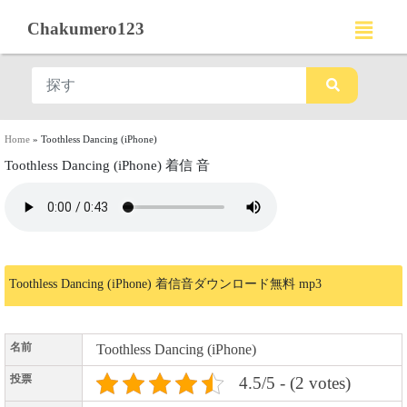
Chakumero123
Home
»
Toothless Dancing (iPhone)
Toothless Dancing (iPhone) 着信 音
Toothless Dancing (iPhone) 着信音ダウンロード無料 mp3
名前
Toothless Dancing (iPhone)
投票
4.5/5 - (2 votes)